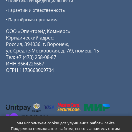
Политика конфиденциальности
Гарантии и отвественность
Партнёрская программа
ООО «Опентрейд Коммерс»
Юридический адрес:
Россия, 394036, г. Воронеж,
ул. Средне-Московская, д. 7/9, помещ. 15
Тел:
+7 (473) 258-08-87
ИНН 3664226667
ОГРН 1173668009734
Мы используем cookie для улучшения работы сайта.
Продолжая пользоваться сайтом, вы соглашаетесь с этим.
© ОпенТрейд Коммерс, 2011 — 2020