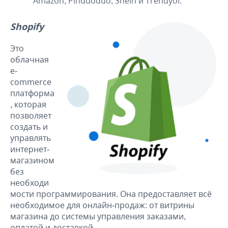
Amazon, Pinduoduo, Shein и Trendyol.​
Shopify
Это
облачная
e-
commerce
платформа
, которая
позволяет
создать и
управлять
интернет-
магазином
без
необходи
мости программирования. Она предоставляет всё
необходимое для онлайн-продаж: от витрины
магазина до системы управления заказами,
оплатой и доставкой.