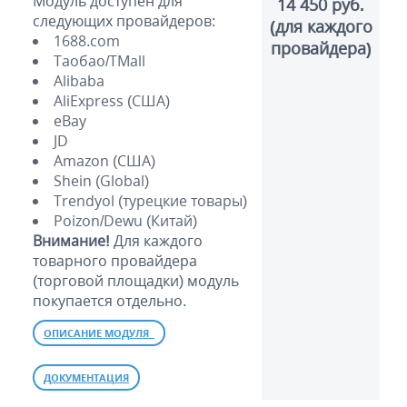
Модуль доступен для
14 450 руб.
следующих провайдеров:
(для каждого
1688.com
провайдера)
Таобао/TMall
Alibaba
AliExpress (США)
eBay
JD
Amazon (США)
Shein (Global)
Trendyol (турецкие товары)
Poizon/Dewu (Китай)
Внимание!
Для каждого
товарного провайдера
(торговой площадки) модуль
покупается отдельно.
ОПИСАНИЕ МОДУЛЯ
ДОКУМЕНТАЦИЯ