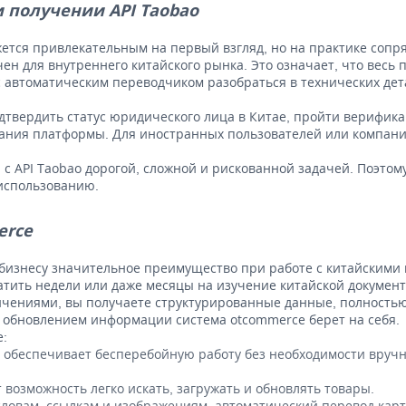
 получении API Taobao
жется привлекательным на первый взгляд, но на практике сопря
ен для внутреннего китайского рынка. Это означает, что весь
с автоматическим переводчиком разобраться в технических дет
подтвердить статус юридического лица в Китае, пройти верифик
ования платформы. Для иностранных пользователей или компан
с API Taobao дорогой, сложной и рискованной задачей. Поэтом
 использованию.
erce
изнесу значительное преимущество при работе с китайскими 
ратить недели или даже месяцы на изучение китайской докуме
ичениями, вы получаете структурированные данные, полностью
и обновлением информации система otcommerce берет на себя.
:
 обеспечивает бесперебойную работу без необходимости вручн
возможность легко искать, загружать и обновлять товары.
ловам, ссылкам и изображениям, автоматический перевод карт