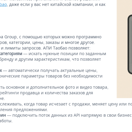
obao
, даже если у вас нет китайской компании, и как
aba Group, с помощью которых можно программно
ов, категории, цены, заказы и многое другое.
 и лимиты запросов. АПИ Таобао позволяет:
категориям
— искать нужные позиции по заданным
бренду и другим характеристикам, что позволяет
х
— автоматически получать актуальные цены,
ехнические параметры товаров без необходимости
ь основное и дополнительное фото и видео товара,
 рейтинги продавца и количества заказов для
не.
слеживать, когда товар исчезает с продажи, меняет цену или п
вления предложениями.
зин
— подключить поток данных из API напрямую в свои бизнес
аботы.