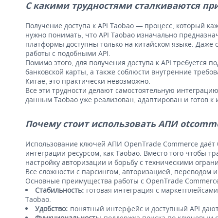
С какими трудностями сталкиваются при
Получение доступа к API Taobao — процесс, который ка
нужно понимать, что API Taobao изначально предназнач
платформы доступны только на китайском языке. Даже 
работы с подобными API.
Помимо этого, для получения доступа к API требуется 
банковской карты, а также соблюсти внутренние треб
Китае, это практически невозможно.
Все эти трудности делают самостоятельную интеграцию 
данным Taobao уже реализован, адаптирован и готов к
Почему стоит использовать АПИ otcomm
Использование ключей АПИ OpenTrade Commerce даёт б
интеграции ресурсом, как Taobao. Вместо того чтобы т
настройку авторизации и борьбу с техническими огран
Все сложности с парсингом, авторизацией, переводом 
Основные преимущества работы с OpenTrade Commerce
Стабильность:
готовая интеграция с маркетплейсами
Taobao.
Удобство:
понятный интерфейс и доступный API дают 
Функциональность:
поддержка поиска по ключевым с