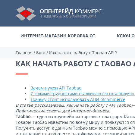
ОПЕНТРЕЙД
КОММЕРС
IT РЕШЕНИЯ ДЛЯ ОНЛАЙН-ТОРГОВЛИ
ИНТЕРНЕТ-МАГАЗИН КОРОБКА ОТ
КЛЮЧ О
Главная
/
Блог
/
Как начать работу с Taobao API?
КАК НАЧАТЬ РАБОТУ С TAOBAO 
Зачем нужен API Taobao
С какими трудностями сталкиваются при получен
Почему стоит использовать АПИ otcommerce
В статье рассказываем, как начать работу с API Taoba
Практические советы для интернет-бизнеса.
Taobao
— одна из крупнейших торговых платформ Китая
Товары Таобао известны по всему миру и пользуются с
Получить доступ к данным Taobao можно с помощью API
интеграции с e-commerce платформами, создания инте